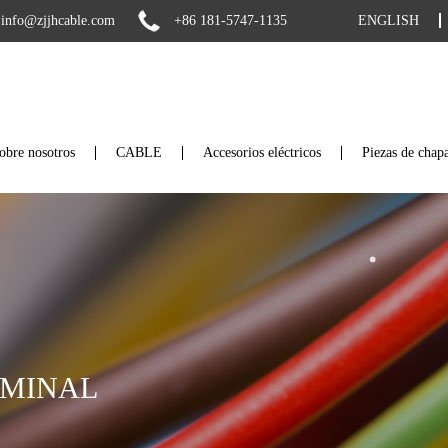
info@zjjhcable.com
+86 181-5747-1135
ENGLISH
obre nosotros
CABLE
Accesorios eléctricos
Piezas de chap
RMINAL