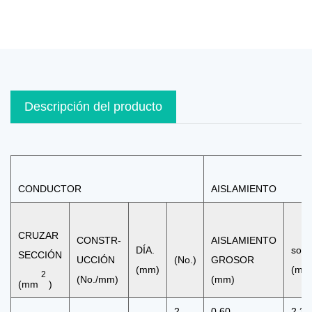
Descripción del producto
CONDUCTOR
AISLAMIENTO
CRUZAR
CONSTR-
AISLAMIENTO
DÍA.
sobr
SECCIÓN
UCCIÓN
(No.)
GROSOR
(mm)
(mm
2
(No./mm)
(mm)
(mm
)
2
0,60
2,35